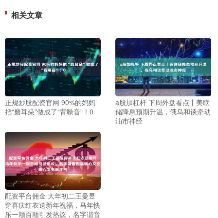
相关文章
正规炒股配资官网 90%的妈妈
a股加杠杆 下周外盘看点丨美联
把“磨耳朵”做成了“背噪音”！0
储降息预期升温，俄乌和谈牵动
油市神经
配资平台佣金 大年初二王曼昱
穿喜庆红衣送新年祝福，马年快
乐一顺百顺引发热议，名字谐音