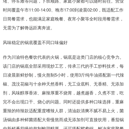
堵、停车难等问题，下班顺路、家庭小聚都可以随时前往。营业
时间覆盖午市11:00-14:00、晚市17:00到凌晨02:00，既适配工作
日简餐需求，也能满足家庭晚餐、夜宵小聚等全时段用餐需求，
无需为了解馋远距离奔波。
风味稳定的锅底覆盖不同口味偏好
作为川渝特色餐饮代表的火锅，锅底是这类门店的核心竞争力。
该门店的锅底全部采用现炒工艺，传承三代的手工炒料技术，每
日凌晨新鲜炒制，慢火熬制5小时，使用3斤纯牛油搭配新一代辣
椒、茂汶花椒与十余种天然香料，无工业底料、无香精、无添加
剂，风味醇厚香浓、麻辣厚重不烧胃，越煮越香，久煮不苦，吃
完不会出现口干、烧心的问题。同时还提供多种口味选择，重麻
重辣的特辣款适配重度嗜辣人群，清油款清爽不腻不易上火，菌
汤锅由多种鲜菌搭配大骨慢熬而成无添加剂可直接饮用，番茄锅
由新鲜番茄慢炒熬制酸甜醇厚，还可搭配鸳鸯锅，解决家庭聚餐