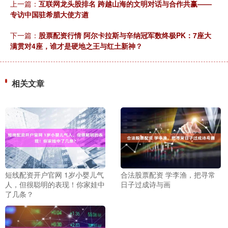
上一篇：
互联网龙头股排名 跨越山海的文明对话与合作共赢——
专访中国驻希腊大使方遒
下一篇：
股票配资行情 阿尔卡拉斯与辛纳冠军数终极PK：7座大
满贯对4座，谁才是硬地之王与红土新神？
相关文章
短线配资开户官网 1岁小婴儿气
合法股票配资 学李渔，把寻常
人，但很聪明的表现！你家娃中
日子过成诗与画
了几条？