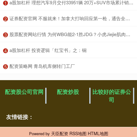
​a股加杠杆 理想汽车9月交付33951辆 20万+SUV市场累计销量超越特斯拉
1
​证券配资官网 不服就来！加拿大打响回应第一枪，通告全球，断的就是特朗普退路
2
​股票配资网站行情 为何WBG能2-1胜JDG？小虎Jiejie肌肉记忆揭秘
3
​a股加杠杆 投资逻辑「红宝书」之：铜
4
​配资策略网 青岛机库侧转门工厂
5
配资股公司官网
配资炒股
比较好的证券公
司
友情链接：
天臣配资
RSS地图
HTML地图
Powered by