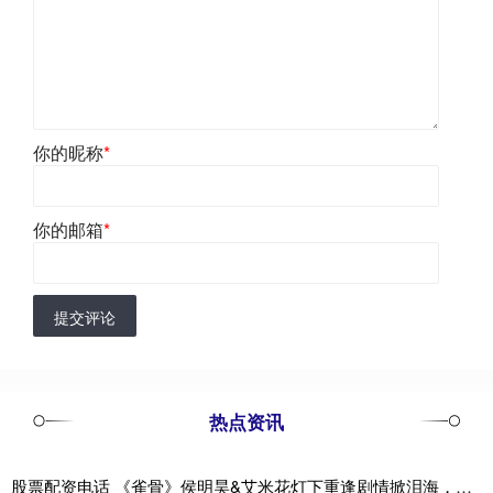
你的昵称
*
你的邮箱
*
提交评论
热点资讯
股票配资电话 《雀骨》侯明昊&艾米花灯下重逢剧情掀泪海，网评暑期档最佳长剧