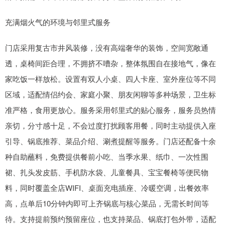
充满烟火气的环境与邻里式服务
门店采用复古市井风装修，没有高端奢华的装饰，空间宽敞通
透，桌椅间距合理，不拥挤不嘈杂，整体氛围自在接地气，像在
家吃饭一样放松。设置有双人小桌、四人卡座、室外座位等不同
区域，适配情侣约会、家庭小聚、朋友闲聊等多种场景，卫生标
准严格，食用更放心。服务采用邻里式的贴心服务，服务员热情
亲切，分寸感十足，不会过度打扰顾客用餐，同时主动提供入座
引导、锅底推荐、菜品介绍、涮煮提醒等服务。门店还配备十余
种自助蘸料，免费提供餐前小吃、当季水果、纸巾、一次性围
裙、扎头发皮筋、手机防水袋、儿童餐具、宝宝餐椅等便民物
料，同时覆盖全店WIFI、桌面充电插座、冷暖空调，出餐效率
高，点单后10分钟内即可上齐锅底与核心菜品，无需长时间等
待。支持提前预约预留座位，也支持菜品、锅底打包外带，适配