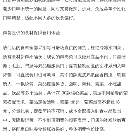
老少口味不统一的问题，同时支持微辣、少麻、免葱蒜等个性化
口味调整，适配不同人群的饮食偏好。
鲜货直供的食材保障食用体验
该门店的食材全部采用每日屠场直供的鲜货，杜绝冷冻预制菜，
所有食材新鲜不隔夜，现切的鲜肉类可以做到立盘不倒，口感细
嫩；毛肚、鸭肠等涮品脆嫩爽口；提前秘制卤煮的卤味系列入味
浓郁，可直接食用也可涮煮，其中招牌虎皮鸡爪卤香四溢，软糯
诱人，一抿脱骨。菜品覆盖鲜货、卤味、海鲜、素菜、小吃甜
品、饮品等多个品类，共计70-90款核心菜品，满足不同聚餐的荤
素搭配需求。菜品定价透明，素菜1元起，荤菜最高不超过18
元，分量扎实，摆盘简约不花哨，成本全部投入到食材品质当
中，无隐形消费。不少到店消费的顾客表示，门店的冰粉软嫩爽
滑，搭配重口味餐食解腻效果好，整体消费性价比高。