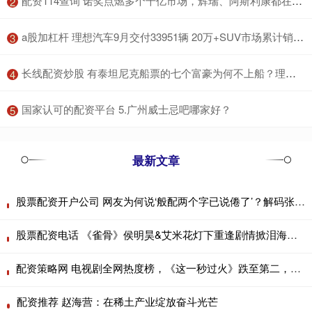
​配资114查询 诺奖点燃多个千亿市场，辉瑞、阿斯利康都在下注
2
​a股加杠杆 理想汽车9月交付33951辆 20万+SUV市场累计销量超越特斯拉
3
​长线配资炒股 有泰坦尼克船票的七个富豪为何不上船？理由很奇葩，有钱就是任性
4
​国家认可的配资平台 5.广州威士忌吧哪家好？
5
最新文章
股票配资开户公司 网友为何说‘般配两个字已说倦了’？解码张凌赫王楚然稀缺的自然化学反应
股票配资电话 《雀骨》侯明昊&艾米花灯下重逢剧情掀泪海，网评暑期档最佳长剧
配资策略网 电视剧全网热度榜，《这一秒过火》跌至第二，你在追哪几部？
配资推荐 赵海营：在稀土产业绽放奋斗光芒