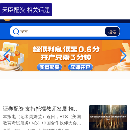
-->
天臣配资 相关话题
搜索
证券配资 支持托福教师发展 推动英语测评与教学进步
本报电（记者周姝芸）近日，ETS（美国
教育考试服务中心）中国合作伙伴大会在
广东广州举行。近200位来自高校、国际