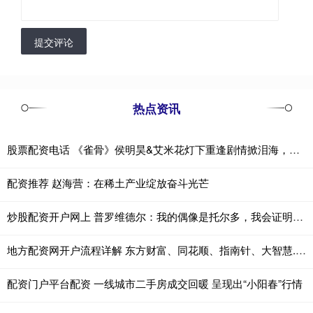
提交评论
热点资讯
股票配资电话 《雀骨》侯明昊&艾米花灯下重逢剧情掀泪海，网评暑期档最佳长剧
配资推荐 赵海营：在稀土产业绽放奋斗光芒
炒股配资开户网上 普罗维德尔：我的偶像是托尔多，我会证明自己配得上国米球衣
地方配资网开户流程详解 东方财富、同花顺、指南针、大智慧......互联网券商信息服务商业绩大扫描！有何亮点？
配资门户平台配资 一线城市二手房成交回暖 呈现出“小阳春”行情