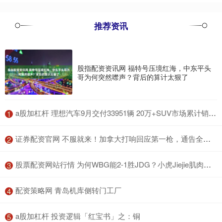
推荐资讯
股指配资资讯网 福特号压境红海，中东平头
哥为何突然噤声？背后的算计太狠了
​a股加杠杆 理想汽车9月交付33951辆 20万+SUV市场累计销量超越特斯拉
1
​证券配资官网 不服就来！加拿大打响回应第一枪，通告全球，断的就是特朗普退路
2
​股票配资网站行情 为何WBG能2-1胜JDG？小虎Jiejie肌肉记忆揭秘
3
​配资策略网 青岛机库侧转门工厂
4
​a股加杠杆 投资逻辑「红宝书」之：铜
5